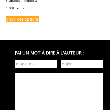
Promenade minimaliste
Plage
1,00
€
–
329,00
€
de
Ce
prix :
Choix des options
produit
1,00€
a
à
plusieurs
329,00€
variations.
Les
options
J'AI UN MOT À DIRE À L'AUTEUR :
peuvent
être
choisies
sur
la
page
du
produit