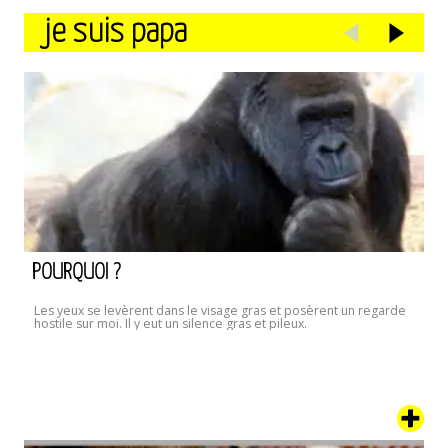
je suis papa
POURQUOI ?
Les yeux se levèrent dans le visage gras et posèrent un regarde
hostile sur moi. Il y eut un silence gras et pileux.