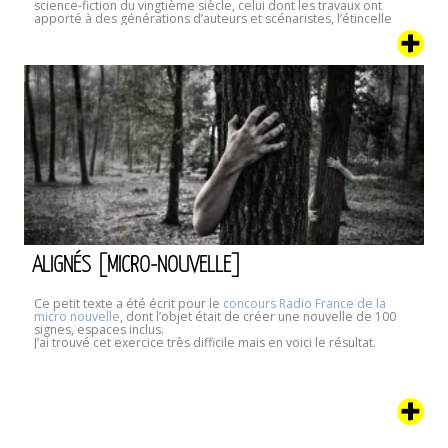
science-fiction du vingtième siècle, celui dont les travaux ont
apporté à des générations d’auteurs et scénaristes, l’étincelle
nécessaire à faire exploser leur imagination vers d’autres
ailleurs.
ALIGNÉS [MICRO-NOUVELLE]
Ce petit texte a été écrit pour le
concours Radio France de la
micro nouvelle
, dont l’objet était de créer une nouvelle de 100
signes, espaces inclus.
J’ai trouvé cet exercice très difficile mais en voici le résultat.