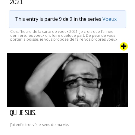
2021
This entry is partie 9 de 9 in the series
Voeux
C’est l’heure de la carte de voeux 2021. Je crois que l’année
dernière, les voeux ont foiré quelque part. De peur de vous
porter la poisse, je vous propose de faire vos propres voeux
pour 2021. Je fais pareil. Du coup, merci pour mes voeux. Et bien
2021
sûr, si ce n’est pas déjà fait, allez …
Continuer la lecture de
QUI JE SUIS.
J’ai enfin trouvé le sens de ma vie.