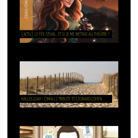
[ACTU] LE FÉE-STIVAL. ET SI JE ME METTAIS AU THÉÂTRE ?
HALLELUJAH ! (SMALL) TRIBUTE TO LEONARD COHEN