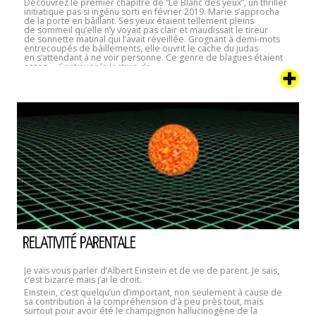
Découvrez le premier chapitre de “Le Blanc des yeux”, un thriller
initiatique pas si ingénu sorti en février 2019. Marie s’approcha
de la porte en bâillant. Ses yeux étaient tellement pleins
de sommeil qu’elle n’y voyait pas clair et maudissait le tireur
de sonnette matinal qui l’avait réveillée. Grognant à demi-mots
entrecoupés de bâillements, elle ouvrit le cache du judas
en s’attendant à ne voir personne. Ce genre de blagues étaient
Le
assez …
Continuer la lecture de
Blanc
des
Yeux
–
Premier
extrait
RELATIVITÉ PARENTALE
Je vais vous parler d’Albert Einstein et de vie de parent. Je sais,
c’est bizarre mais j’ai le droit.
Einstein, c’est quelqu’un d’important, non seulement à cause de
sa contribution à la compréhension d’à peu près tout, mais
surtout pour avoir été le champignon hallucinogène de la