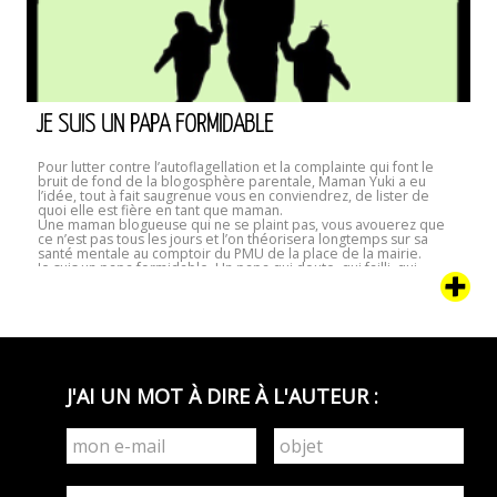
JE SUIS UN PAPA FORMIDABLE
Pour lutter contre l’autoflagellation et la complainte qui font le
bruit de fond de la blogosphère parentale, Maman Yuki a eu
l’idée, tout à fait saugrenue vous en conviendrez, de lister de
quoi elle est fière en tant que maman.
Une maman blogueuse qui ne se plaint pas, vous avouerez que
ce n’est pas tous les jours et l’on théorisera longtemps sur sa
santé mentale au comptoir du PMU de la place de la mairie.
Je suis un papa formidable. Un papa qui doute, qui failli, qui
flanche, qui craque, mais j’ai aussi mes petites réussites. En voici
cinq.
J'AI UN MOT À DIRE À L'AUTEUR :