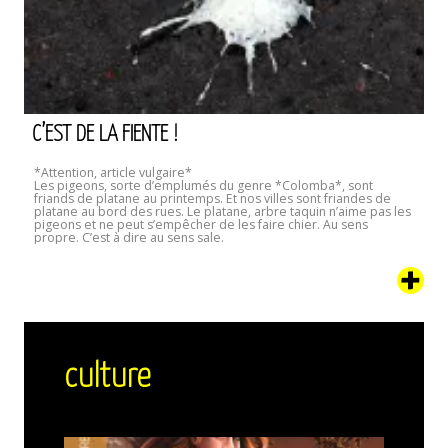
C’EST DE LA FIENTE !
*Attention, article vulgaire*
Les pigeons, sorte d’emplumés du genre *Colomba*, sont
friands de platane au printemps. Et nos villes sont friandes de
platane au bord des rues. Le platane, arbre taquin n’aime pas les
pigeons et ne peut s’empêcher de les faire chier. Au sens
propre. C’est à dire au sens sale.
culture