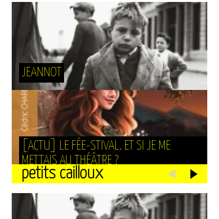
JEANNOT
[ACTU] LE FÉE-STIVAL. ET SI JE ME
METTAIS AU THÉÂTRE ?
petits cailloux