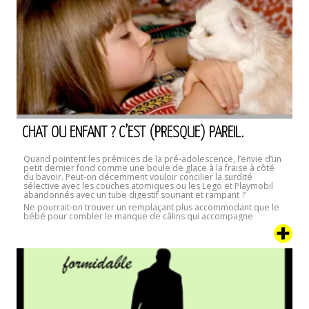
CHAT OU ENFANT ? C’EST (PRESQUE) PAREIL.
Quand pointent les prémices de la pré-adolescence, l’envie d’un
petit dernier fond comme une boule de glace à la fraise à côté
du bavoir. Peut-on décemment vouloir concilier la surdité
sélective avec les couches atomiques ou les Lego et Playmobil
abandonnés avec un tube digestif souriant et rampant ?
Ne pourrait-on trouver un remplaçant plus accommodant que le
bébé pour combler le manque de câlins qui accompagne
traditionnellement les excès de sébum ? Certaines personnes
choisissent d’adopter un chat, arguant qu’un chat et un enfant,
c’est presque pareil.
Analysons le bien fondé de cet argument.