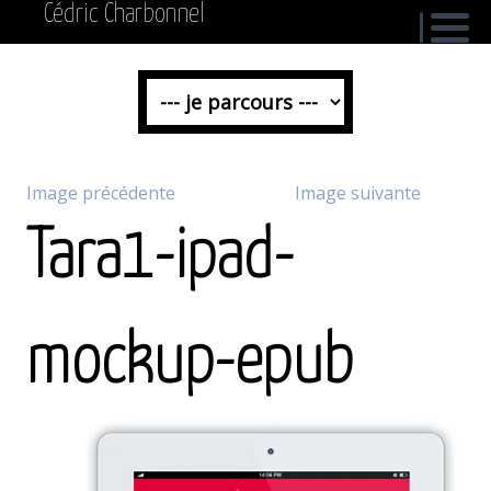
Cédric Charbonnel
Image précédente
Image suivante
Tara1-ipad-
mockup-epub