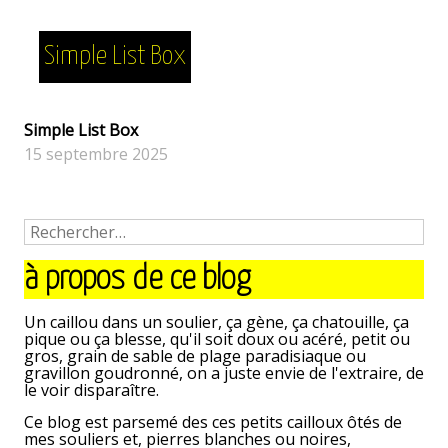
Simple List Box
Simple List Box
15 septembre 2025
<
<
article
article
précédent
à propos de ce blog
précédent
Un caillou dans un soulier, ça gène, ça chatouille, ça
pique ou ça blesse, qu'il soit doux ou acéré, petit ou
gros, grain de sable de plage paradisiaque ou
gravillon goudronné, on a juste envie de l'extraire, de
le voir disparaître.
Ce blog est parsemé des ces petits cailloux ôtés de
mes souliers et, pierres blanches ou noires,