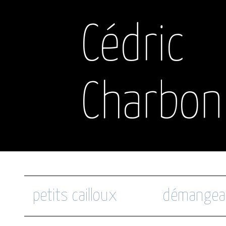
Cédric
Charbon
petits cailloux
démangea