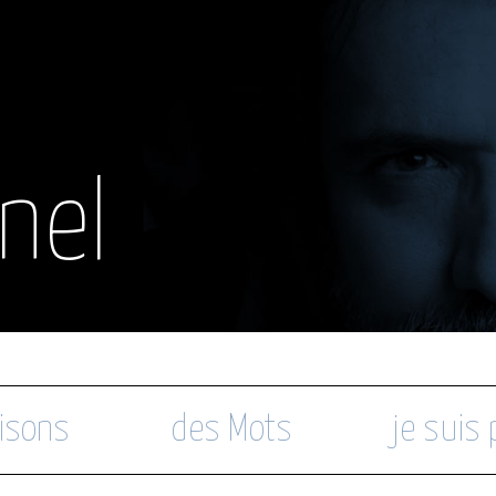
nel
isons
des Mots
je suis