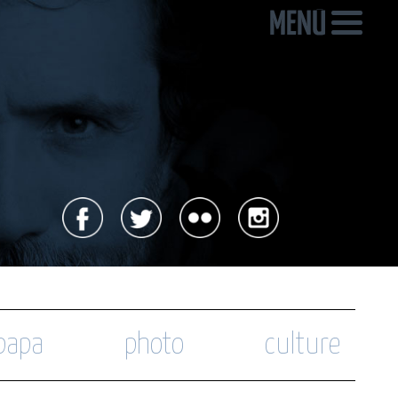
 papa
photo
culture