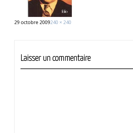
Publié
Taille
29 octobre 2009
240 × 240
le
réelle
Laisser un commentaire