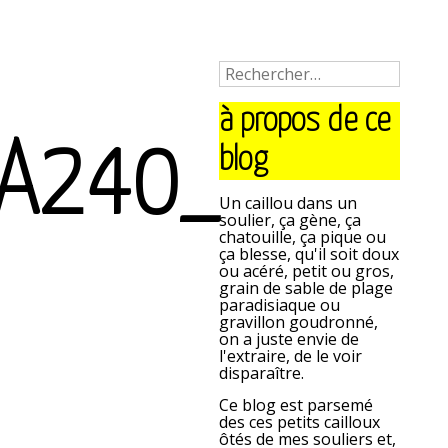
à propos de ce
AA240_
blog
Un caillou dans un
soulier, ça gène, ça
chatouille, ça pique ou
ça blesse, qu'il soit doux
ou acéré, petit ou gros,
grain de sable de plage
paradisiaque ou
gravillon goudronné,
on a juste envie de
l'extraire, de le voir
disparaître.
Ce blog est parsemé
des ces petits cailloux
ôtés de mes souliers et,