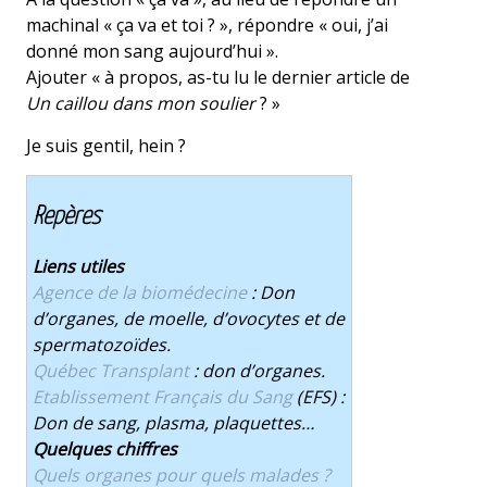
machinal « ça va et toi ? », répondre « oui, j’ai
donné mon sang aujourd’hui ».
Ajouter « à propos, as-tu lu le dernier article de
Un caillou dans mon soulier
? »
Je suis gentil, hein ?
Repères
Liens utiles
Agence de la biomédecine
: Don
d’organes, de moelle, d’ovocytes et de
spermatozoïdes.
Québec Transplant
: don d’organes.
Etablissement Français du Sang
(EFS) :
Don de sang, plasma, plaquettes…
Quelques chiffres
Quels organes pour quels malades ?