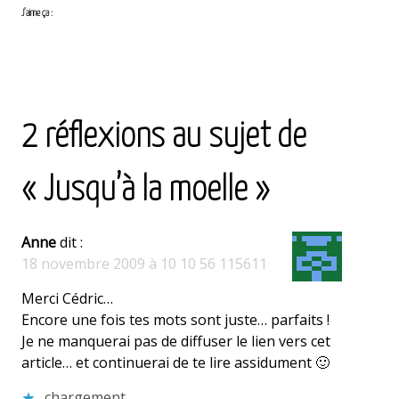
J’aime ça :
<
article
article
suivant
2 réflexions au sujet de
précédent
>
« Jusqu’à la moelle »
Anne
dit :
18 novembre 2009 à 10 10 56 115611
Merci Cédric…
Encore une fois tes mots sont juste… parfaits !
Je ne manquerai pas de diffuser le lien vers cet
article… et continuerai de te lire assidument 🙂
chargement…