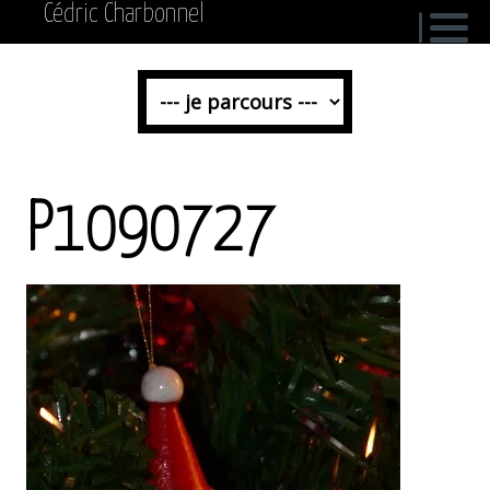
Cédric Charbonnel
P1090727