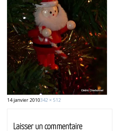
Publié
Taille
14 janvier 2010
342 × 512
le
réelle
Laisser un commentaire