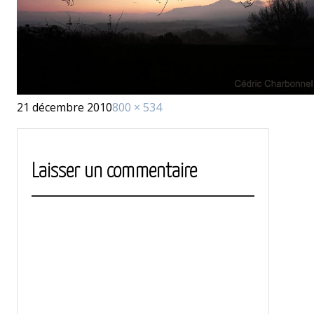
Publié
Taille
21 décembre 2010
800 × 534
le
réelle
Laisser un commentaire