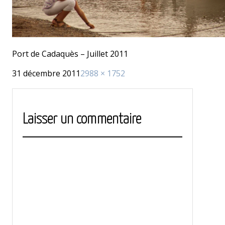
Port de Cadaquès – Juillet 2011
Publié
Taille
31 décembre 2011
2988 × 1752
le
réelle
Laisser un commentaire