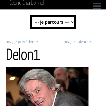
Cédric Charbonnel
Image précédente
Image suivante
Delon1