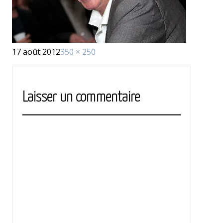
Publié
Taille
17 août 2012
350 × 250
le
réelle
Laisser un commentaire