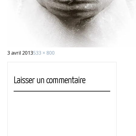
Publié
Taille
3 avril 2013
533 × 800
le
réelle
Laisser un commentaire