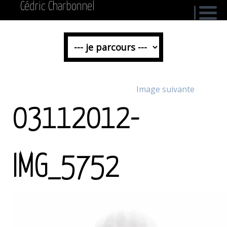
Cédric Charbonnel
Image suivante
03112012-
IMG_5752