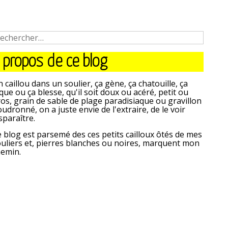
 propos de ce blog
 caillou dans un soulier, ça gène, ça chatouille, ça
que ou ça blesse, qu'il soit doux ou acéré, petit ou
os, grain de sable de plage paradisiaque ou gravillon
udronné, on a juste envie de l'extraire, de le voir
sparaître.
 blog est parsemé des ces petits cailloux ôtés de mes
uliers et, pierres blanches ou noires, marquent mon
hemin.