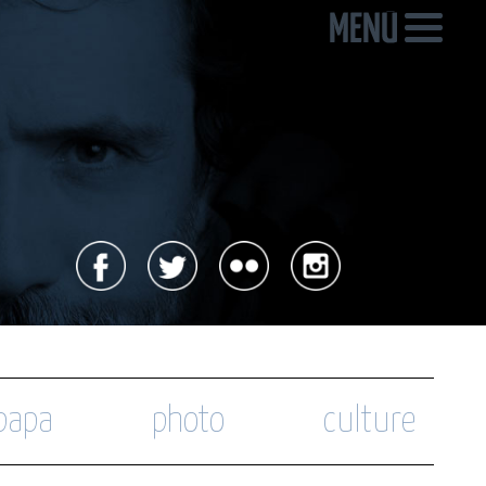
 papa
photo
culture