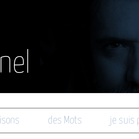
nel
isons
des Mots
je suis