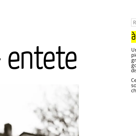
à
 entete
Un
pi
gr
go
di
Ce
so
c