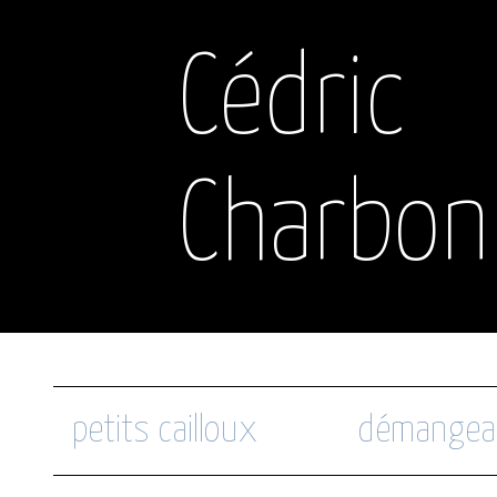
Cédric
Charbon
petits cailloux
démangea