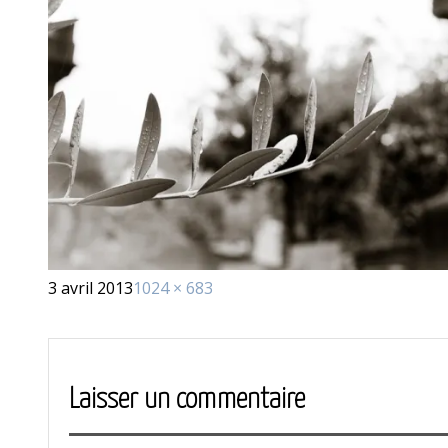
Publié
Taille
3 avril 2013
1024 × 683
le
réelle
Laisser un commentaire