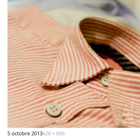
Publié
Taille
5 octobre 2013
626 × 800