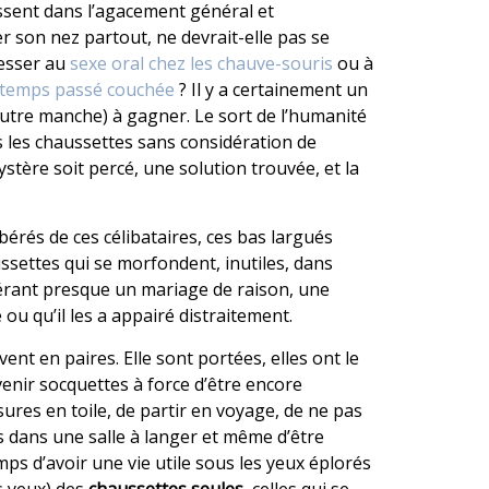
ssent dans l’agacement général et
rrer son nez partout, ne devrait-elle pas se
resser au
sexe oral chez les chauve-souris
ou à
u temps passé couchée
? Il y a certainement un
utre manche) à gagner. Le sort de l’humanité
 les chaussettes sans considération de
tère soit percé, une solution trouvée, et la
libérés de ces célibataires, ces bas largués
ssettes qui se morfondent, inutiles, dans
pérant presque un mariage de raison, une
 ou qu’il les a appairé distraitement.
vent en paires. Elle sont portées, elles ont le
venir socquettes à force d’être encore
ures en toile, de partir en voyage, de ne pas
s dans une salle à langer et même d’être
mps d’avoir une vie utile sous les yeux éplorés