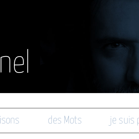
nel
isons
des Mots
je suis