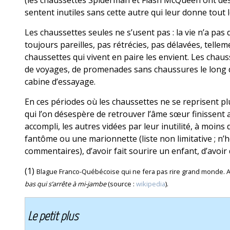
(les chaussettes Spiderman et Flash McQueen ont de
sentent inutiles sans cette autre qui leur donne tout 
Les chaussettes seules ne s’usent pas : la vie n’a pas 
toujours pareilles, pas rétrécies, pas délavées, tellem
chaussettes qui vivent en paire les envient. Les chau
de voyages, de promenades sans chaussures le long 
cabine d’essayage.
En ces périodes où les chaussettes ne se reprisent plus
qui l’on désespère de retrouver l’âme sœur finissent a
accompli, les autres vidées par leur inutilité, à moins
fantôme ou une marionnette (liste non limitative ; n’h
commentaires), d’avoir fait sourire un enfant, d’avoir
(1)
Blague Franco-Québécoise qui ne fera pas rire grand monde. Au 
bas qui s’arrête à mi-jambe
(source :
wikipedia
).
Le petit plus