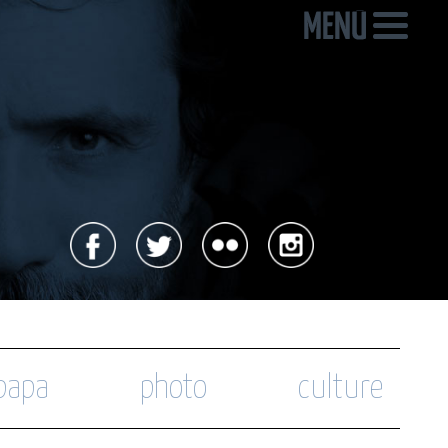
 papa
photo
culture