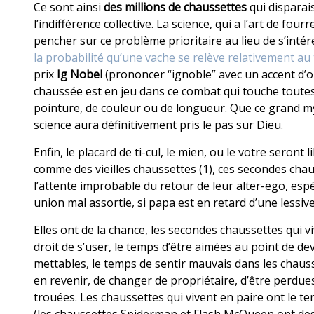
Ce sont ainsi
des millions de chaussettes
qui disparai
l’indifférence collective. La science, qui a l’art de fou
pencher sur ce problème prioritaire au lieu de s’inté
la probabilité qu’une vache se relève relativement a
prix
Ig Nobel
(prononcer “ignoble” avec un accent d’o
chaussée est en jeu dans ce combat qui touche toutes
pointure, de couleur ou de longueur. Que ce grand mys
science aura définitivement pris le pas sur Dieu.
Enfin, le placard de ti-cul, le mien, ou le votre seront 
comme des vieilles chaussettes (1), ces secondes chau
l’attente improbable du retour de leur alter-ego, es
union mal assortie, si papa est en retard d’une lessive
Elles ont de la chance, les secondes chaussettes qui vi
droit de s’user, le temps d’être aimées au point de de
mettables, le temps de sentir mauvais dans les chauss
en revenir, de changer de propriétaire, d’être perdue
trouées. Les chaussettes qui vivent en paire ont le te