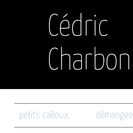
Cédric
Charbon
petits cailloux
démangea