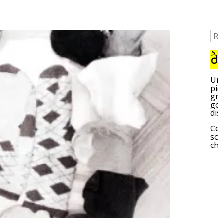
à
Un
pi
gr
go
di
Ce
so
c