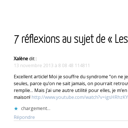
<
article
précédent
7 réflexions au sujet de « L
Xalène
dit :
13 novembre 2013 à 8 08 48 114811
Excellent article! Moi je souffre du syndrome “on ne j
seules, parce qu’on ne sait jamais, on pourrait retrou
remplie… Mais j’ai une autre utilité pour elles, je m’en 
maison!
http://www.youtube.com/watch?v=igsHRhzKY
chargement…
Répondre