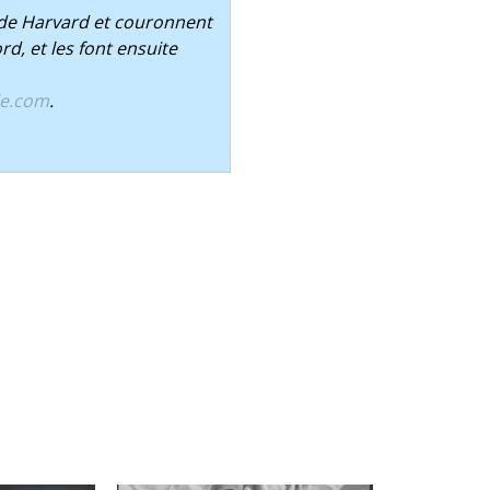
é de Harvard et couronnent
d, et les font ensuite
le.com
.