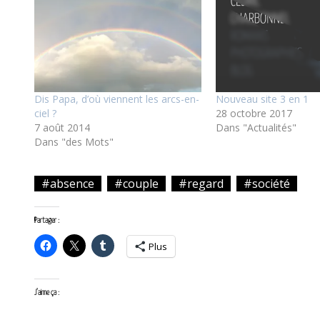
Dis Papa, d’où viennent les arcs-en-
Nouveau site 3 en 1
ciel ?
28 octobre 2017
7 août 2014
Dans "Actualités"
Dans "des Mots"
#absence
#couple
#regard
#société
Partager :
Plus
J’aime ça :