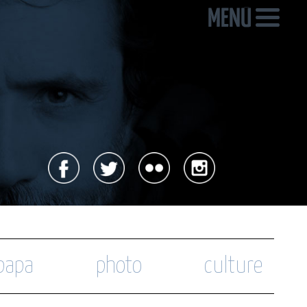
 papa
photo
culture