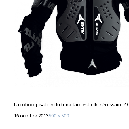
La robocopisation du ti-motard est-elle nécessaire ? O
Publié
Taille
16 octobre 2013
500 × 500
le
réelle