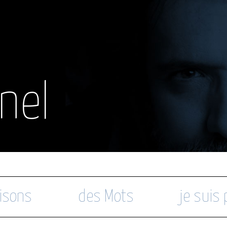
nel
isons
des Mots
je suis