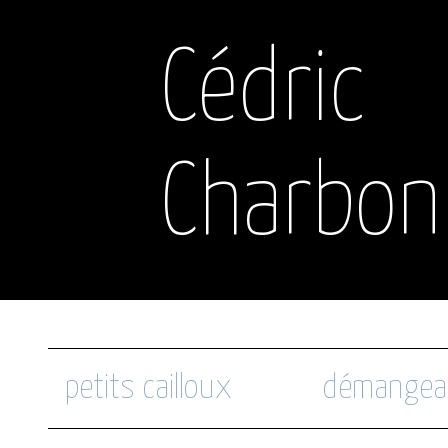
Cédric
Charbon
petits cailloux
démangea