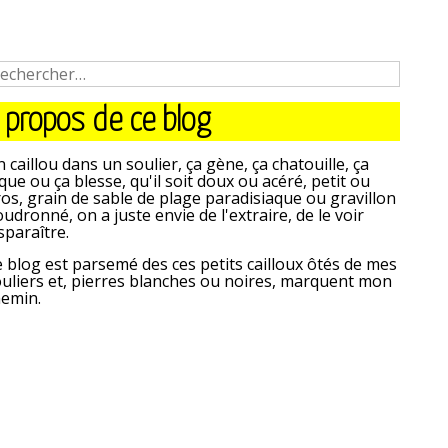
 propos de ce blog
 caillou dans un soulier, ça gène, ça chatouille, ça
que ou ça blesse, qu'il soit doux ou acéré, petit ou
os, grain de sable de plage paradisiaque ou gravillon
udronné, on a juste envie de l'extraire, de le voir
sparaître.
 blog est parsemé des ces petits cailloux ôtés de mes
uliers et, pierres blanches ou noires, marquent mon
hemin.