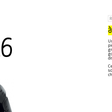
à
26
Un
pi
gr
go
di
Ce
so
c