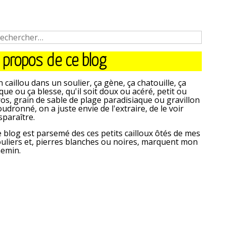
 propos de ce blog
 caillou dans un soulier, ça gène, ça chatouille, ça
que ou ça blesse, qu'il soit doux ou acéré, petit ou
os, grain de sable de plage paradisiaque ou gravillon
udronné, on a juste envie de l'extraire, de le voir
sparaître.
 blog est parsemé des ces petits cailloux ôtés de mes
uliers et, pierres blanches ou noires, marquent mon
hemin.