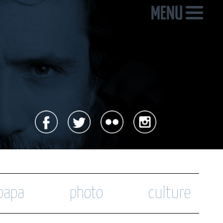
 papa
photo
culture