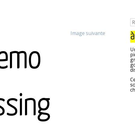
Image suivante
à
hemo
Un
pi
gr
go
di
Ce
so
c
ssing