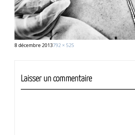
Publié
Taille
8 décembre 2013
792 × 525
le
réelle
Laisser un commentaire