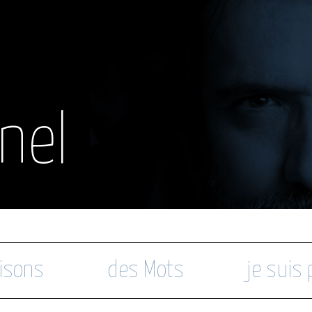
nel
isons
des Mots
je suis