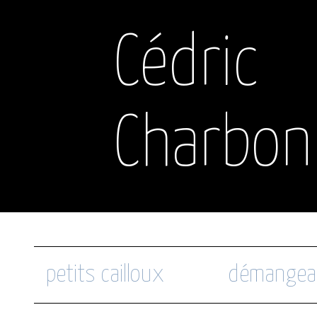
Cédric
Charbon
petits cailloux
démangea