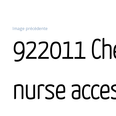
Image précédente
922011 C
nurse acce