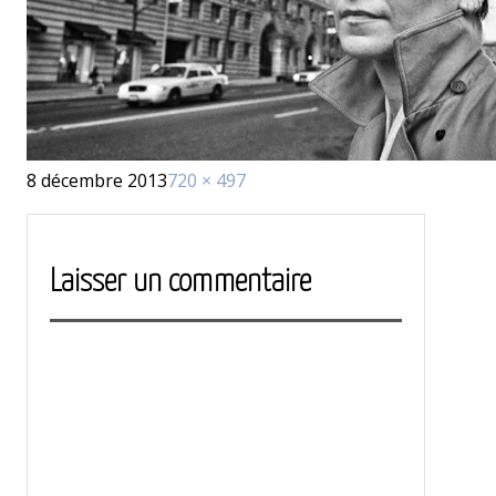
Publié
Taille
8 décembre 2013
720 × 497
le
réelle
Laisser un commentaire