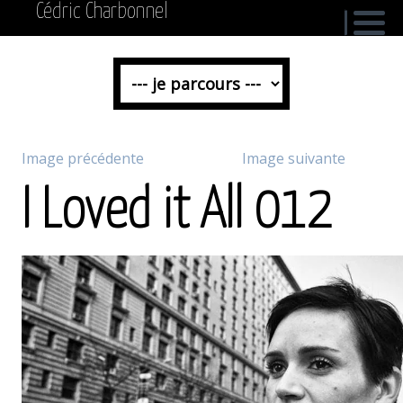
Cédric Charbonnel
Image précédente
Image suivante
I Loved it All 012