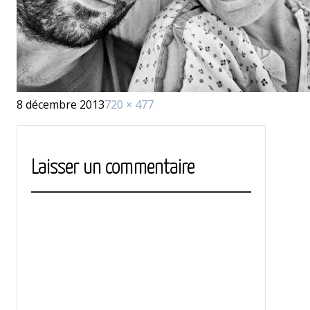
Publié
Taille
8 décembre 2013
720 × 477
le
réelle
Laisser un commentaire