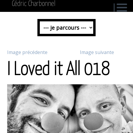
Cédric Charbonnel
Image précédente
Image suivante
I Loved it All 018