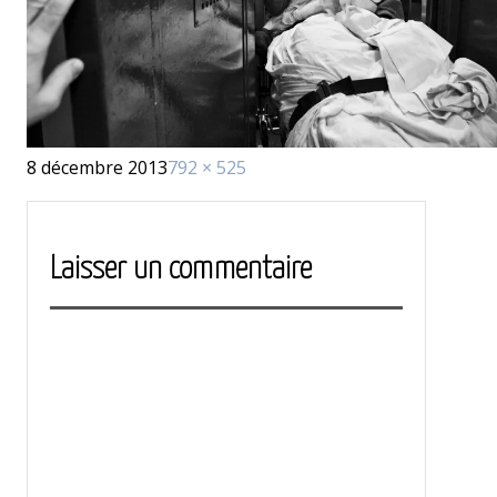
Publié
Taille
8 décembre 2013
792 × 525
le
réelle
Laisser un commentaire