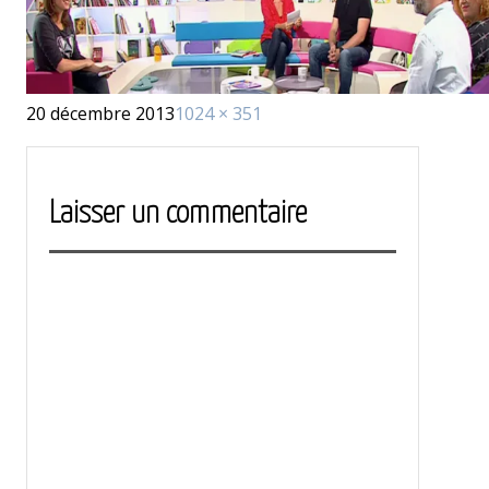
Publié
Taille
20 décembre 2013
1024 × 351
le
réelle
Laisser un commentaire