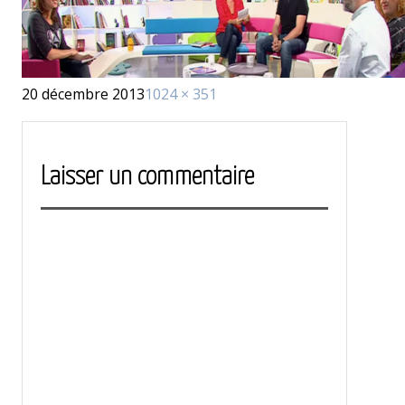
Publié
Taille
20 décembre 2013
1024 × 351
le
réelle
Laisser un commentaire