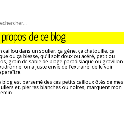
 propos de ce blog
 caillou dans un soulier, ça gène, ça chatouille, ça
que ou ça blesse, qu'il soit doux ou acéré, petit ou
os, grain de sable de plage paradisiaque ou gravillon
udronné, on a juste envie de l'extraire, de le voir
sparaître.
 blog est parsemé des ces petits cailloux ôtés de mes
uliers et, pierres blanches ou noires, marquent mon
hemin.