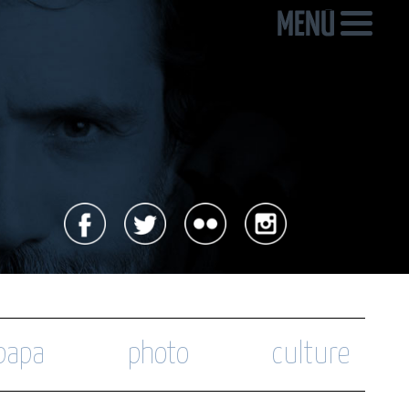
 papa
photo
culture