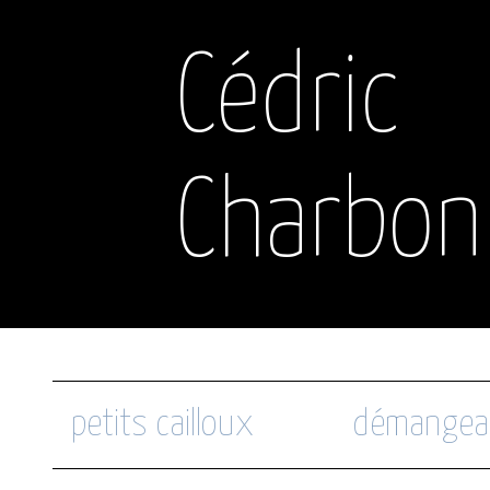
Cédric
Charbon
petits cailloux
démangea