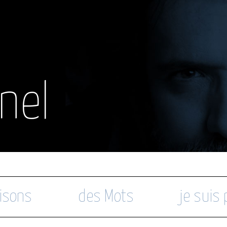
nel
isons
des Mots
je suis