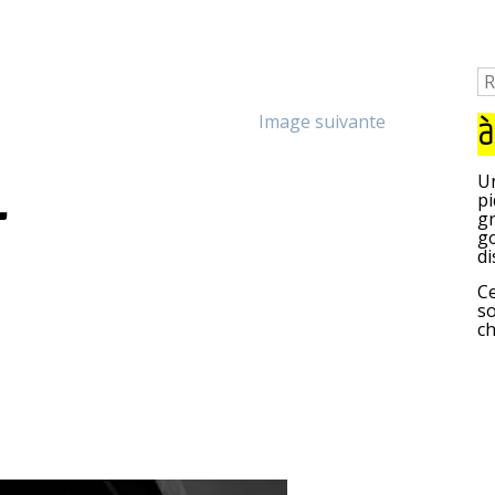
Image suivante
à
-
Un
pi
gr
go
di
Ce
so
c