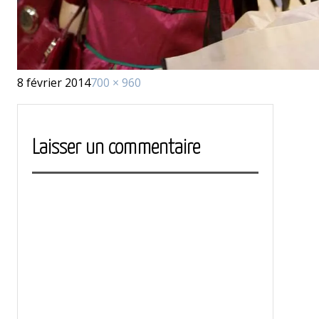
Publié
Taille
8 février 2014
700 × 960
le
réelle
Laisser un commentaire