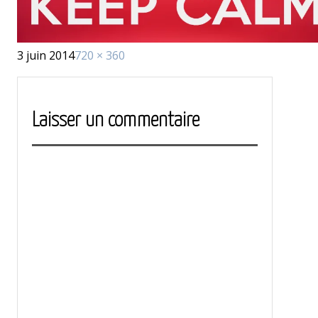
Publié
Taille
3 juin 2014
720 × 360
le
réelle
Laisser un commentaire