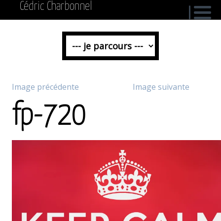
Cédric Charbonnel
Image précédente
Image suivante
fp-720