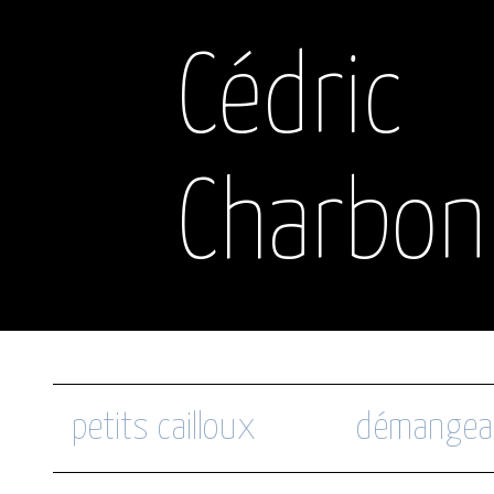
Cédric
Charbon
petits cailloux
démangea