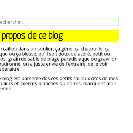
 propos de ce blog
 caillou dans un soulier, ça gène, ça chatouille, ça
que ou ça blesse, qu'il soit doux ou acéré, petit ou
os, grain de sable de plage paradisiaque ou gravillon
udronné, on a juste envie de l'extraire, de le voir
sparaître.
 blog est parsemé des ces petits cailloux ôtés de mes
uliers et, pierres blanches ou noires, marquent mon
hemin.