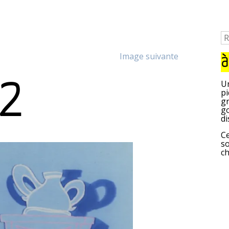
Image suivante
à
e2
Un
pi
gr
go
di
Ce
so
c