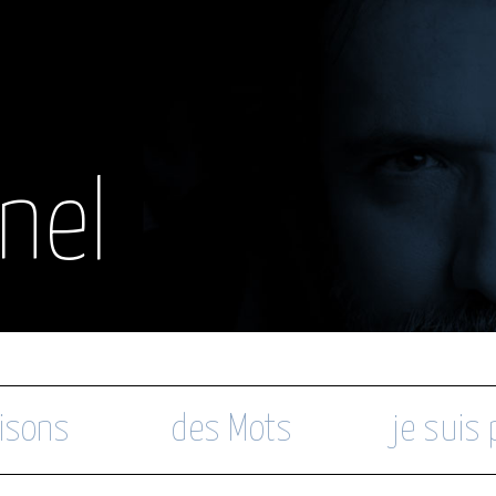
nel
isons
des Mots
je suis