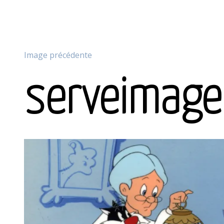
Image précédente
serveimag