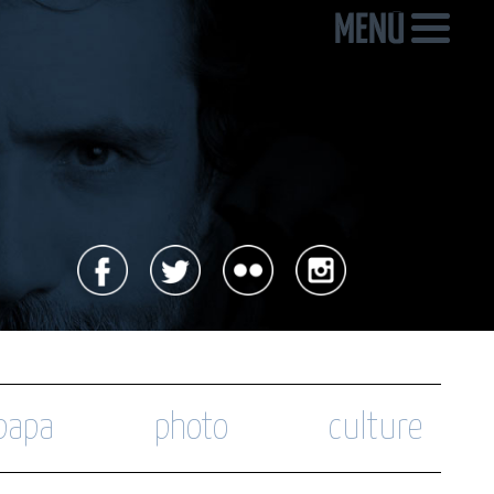
 papa
photo
culture