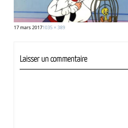
Publié
Taille
17 mars 2017
1035 × 389
le
réelle
Laisser un commentaire