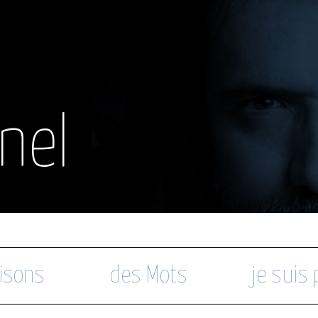
nel
isons
des Mots
je suis