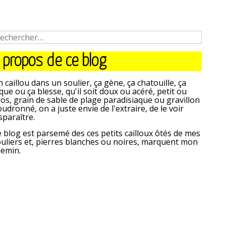
 propos de ce blog
 caillou dans un soulier, ça gène, ça chatouille, ça
que ou ça blesse, qu'il soit doux ou acéré, petit ou
os, grain de sable de plage paradisiaque ou gravillon
udronné, on a juste envie de l'extraire, de le voir
sparaître.
 blog est parsemé des ces petits cailloux ôtés de mes
uliers et, pierres blanches ou noires, marquent mon
hemin.