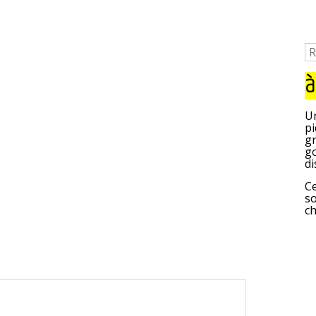
à
Un
pi
gr
go
di
Ce
so
c