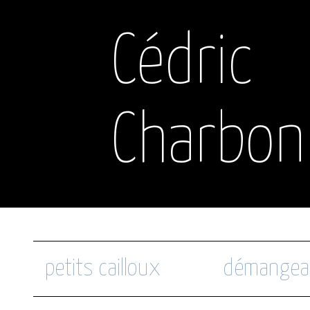
Cédric
Charbon
petits cailloux
démangea