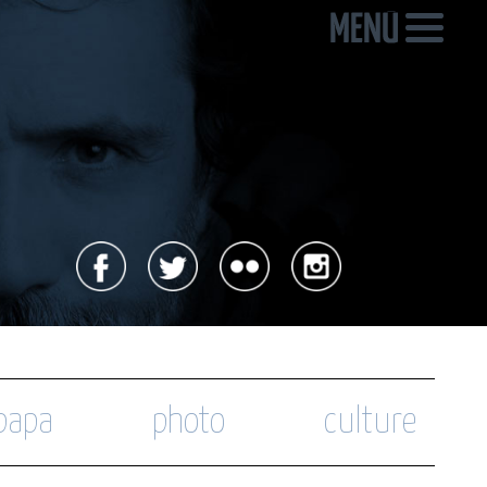
 papa
photo
culture