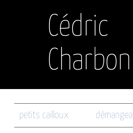
Cédric
Charbon
petits cailloux
démangea