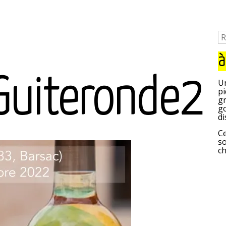
à
uiteronde2
Un
pi
gr
go
di
Ce
so
c