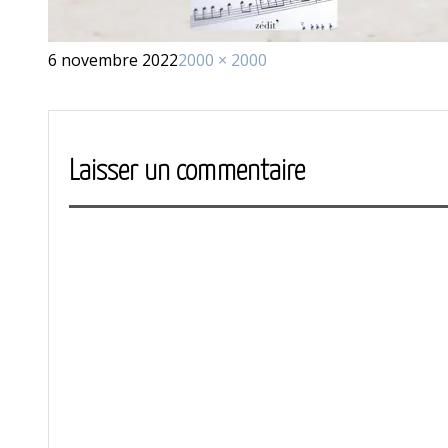
Publié
Taille
6 novembre 2022
2000 × 2000
le
réelle
Laisser un commentaire