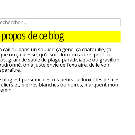
 propos de ce blog
 caillou dans un soulier, ça gène, ça chatouille, ça
que ou ça blesse, qu'il soit doux ou acéré, petit ou
os, grain de sable de plage paradisiaque ou gravillon
udronné, on a juste envie de l'extraire, de le voir
sparaître.
 blog est parsemé des ces petits cailloux ôtés de mes
uliers et, pierres blanches ou noires, marquent mon
hemin.