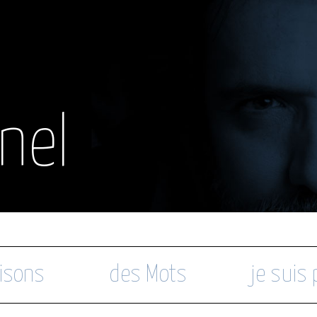
nel
isons
des Mots
je suis