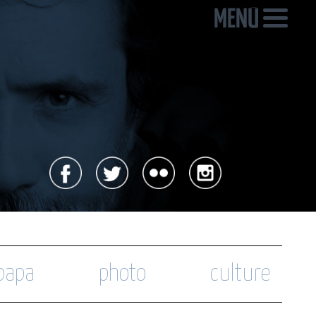
 papa
photo
culture