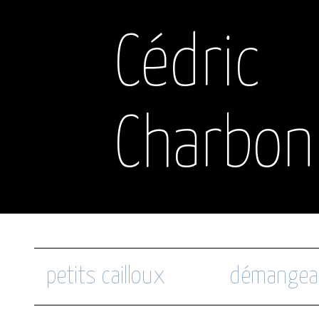
Cédric
Charbon
petits cailloux
démangea