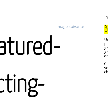
Image suivante
à
atured-
Un
pi
gr
go
di
Ce
so
c
cting-