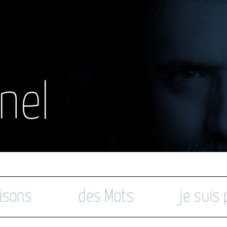
nel
isons
des Mots
je suis