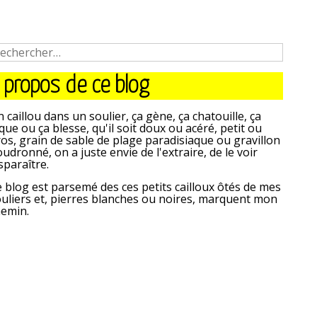
 propos de ce blog
 caillou dans un soulier, ça gène, ça chatouille, ça
que ou ça blesse, qu'il soit doux ou acéré, petit ou
os, grain de sable de plage paradisiaque ou gravillon
udronné, on a juste envie de l'extraire, de le voir
sparaître.
 blog est parsemé des ces petits cailloux ôtés de mes
uliers et, pierres blanches ou noires, marquent mon
hemin.