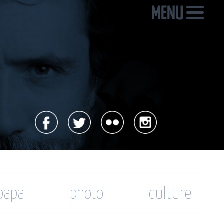
 papa
photo
culture