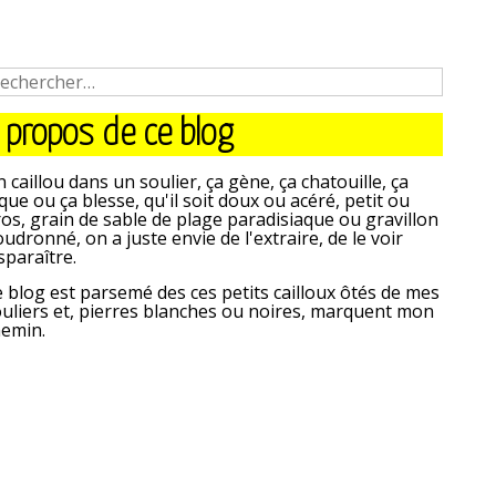
 propos de ce blog
 caillou dans un soulier, ça gène, ça chatouille, ça
que ou ça blesse, qu'il soit doux ou acéré, petit ou
os, grain de sable de plage paradisiaque ou gravillon
udronné, on a juste envie de l'extraire, de le voir
sparaître.
 blog est parsemé des ces petits cailloux ôtés de mes
uliers et, pierres blanches ou noires, marquent mon
hemin.