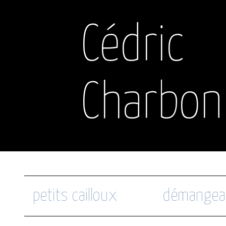
Cédric
Charbon
petits cailloux
démangea