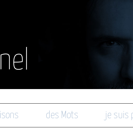
nel
isons
des Mots
je suis