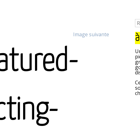
Image suivante
à
atured-
Un
pi
gr
go
di
Ce
so
c
cting-