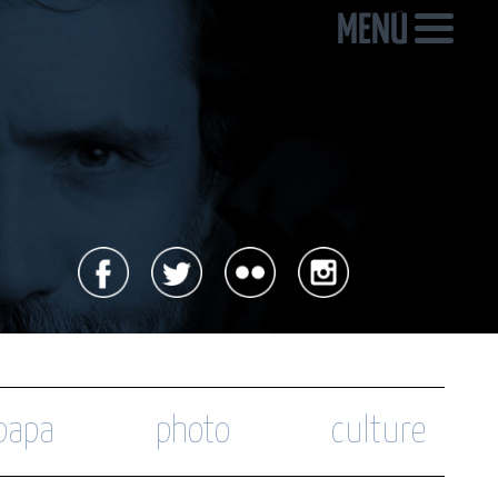
 papa
photo
culture