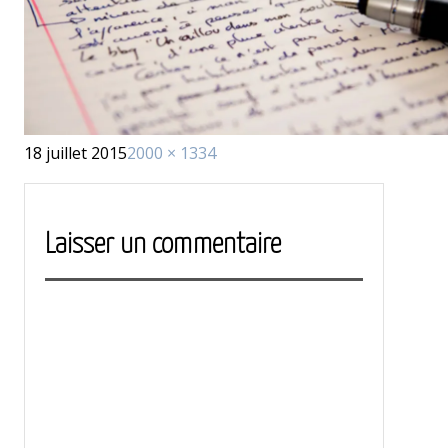
Publié
Taille
18 juillet 2015
2000 × 1334
le
réelle
Laisser un commentaire