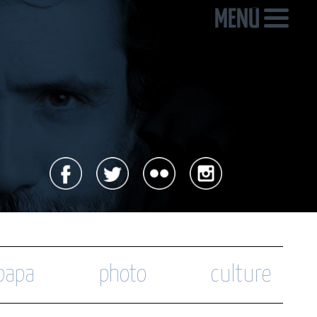
 papa
photo
culture