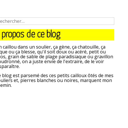
 propos de ce blog
 caillou dans un soulier, ça gène, ça chatouille, ça
que ou ça blesse, qu'il soit doux ou acéré, petit ou
os, grain de sable de plage paradisiaque ou gravillon
udronné, on a juste envie de l'extraire, de le voir
sparaître.
 blog est parsemé des ces petits cailloux ôtés de mes
uliers et, pierres blanches ou noires, marquent mon
hemin.