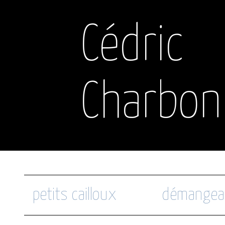
Cédric
Charbon
petits cailloux
démangea