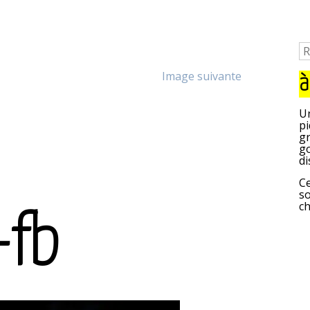
Image suivante
à
Un
pi
gr
go
di
Ce
so
c
-fb