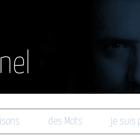
nel
isons
des Mots
je suis