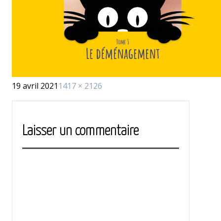
Publié
Taille
19 avril 2021
1417 × 2126
le
réelle
Laisser un commentaire