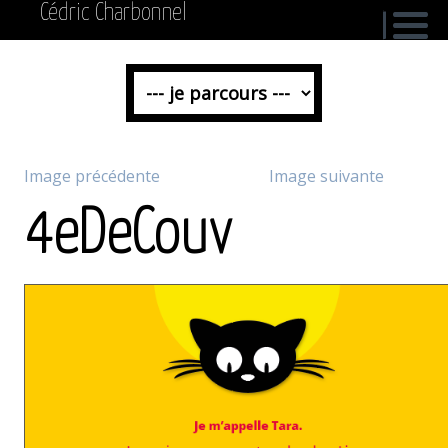
Cédric Charbonnel
Image précédente
Image suivante
4eDeCouv