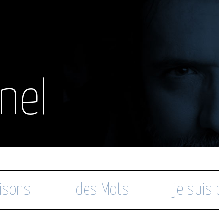
nel
isons
des Mots
je suis