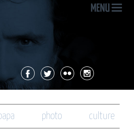
 papa
photo
culture