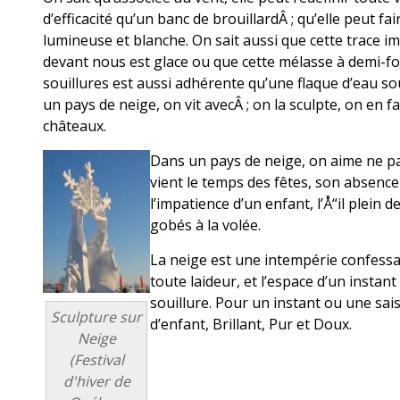
d’efficacité qu’un banc de brouillardÂ ; qu’elle peut f
lumineuse et blanche. On sait aussi que cette trace im
devant nous est glace ou que cette mélasse à demi-f
souillures est aussi adhérente qu’une flaque d’eau so
un pays de neige, on vit avecÂ ; on la sculpte, on en fa
châteaux.
Dans un pays de neige, on aime ne p
vient le temps des fêtes, son absence
l’impatience d’un enfant, l’Å“il plei
gobés à la volée.
La neige est une intempérie confessa
toute laideur, et l’espace d’un instan
souillure. Pour un instant ou une sai
Sculpture sur
d’enfant, Brillant, Pur et Doux.
Neige
(Festival
d'hiver de