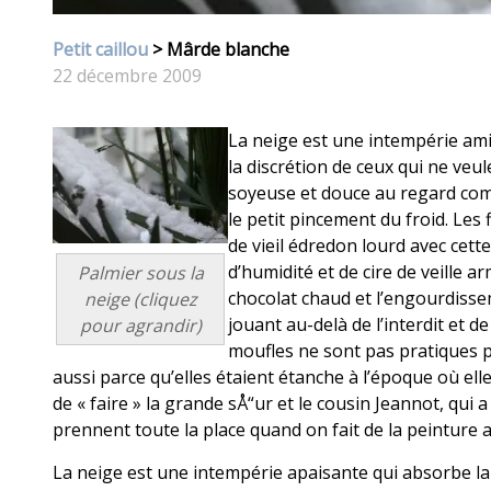
Petit caillou
> Mârde blanche
22 décembre 2009
La neige est une intempérie amic
la discrétion de ceux qui ne ve
soyeuse et douce au regard com
le petit pincement du froid. Les 
de vieil édredon lourd avec cett
d’humidité et de cire de veille 
Palmier sous la
chocolat chaud et l’engourdisse
neige (cliquez
jouant au-delà de l’interdit et 
pour agrandir)
moufles ne sont pas pratiques 
aussi parce qu’elles étaient étanche à l’époque où ell
de « faire » la grande sÅ“ur et le cousin Jeannot, qui
prennent toute la place quand on fait de la peinture a
La neige est une intempérie apaisante qui absorbe la 