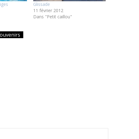
iges
Glissade
11 février 2012
Dans "Petit caillou"
ouvenirs
article
suivant
>