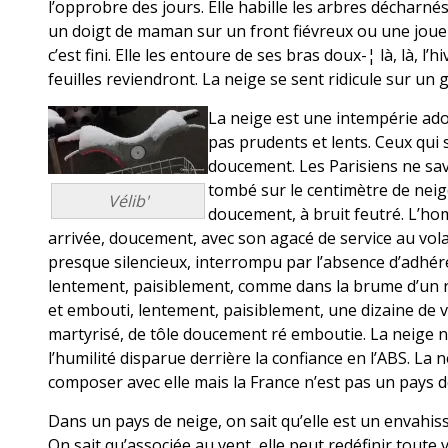
l’opprobre des jours. Elle habille les arbres décharn
un doigt de maman sur un front fiévreux ou une joue 
c’est fini. Elle les entoure de ses bras doux-¦ là, là, l’
feuilles reviendront. La neige se sent ridicule sur un 
La neige est une intempérie ado
pas prudents et lents. Ceux qui 
doucement. Les Parisiens ne save
tombé sur le centimètre de neige
Vélib'
doucement, à bruit feutré. L’ho
arrivée, doucement, avec son agacé de service au vola
presque silencieux, interrompu par l’absence d’adhéren
lentement, paisiblement, comme dans la brume d’un r
et embouti, lentement, paisiblement, une dizaine de vél
martyrisé, de tôle doucement ré emboutie. La neige 
l’humilité disparue derrière la confiance en l’ABS. La 
composer avec elle mais la France n’est pas un pays d
Dans un pays de neige, on sait qu’elle est un envahis
On sait qu’associée au vent, elle peut redéfinir toute v