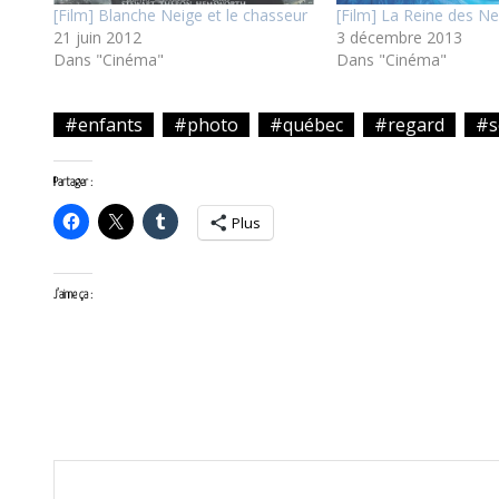
[Film] Blanche Neige et le chasseur
[Film] La Reine des Ne
21 juin 2012
3 décembre 2013
Dans "Cinéma"
Dans "Cinéma"
#enfants
#photo
#québec
#regard
#s
Partager :
Plus
J’aime ça :
<
article
précédent