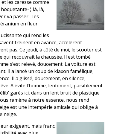
és et les caresse comme
hoquetante-¦ là, là,
hiver va passer. Tes
géranium en fleur.
ucissante qui rend les
savent freinent en avance, accélèrent
nt pas. Ce jeudi, à côté de moi, le scooter est
 qui recouvrait la chaussée. Il est tombé
mme s’est relevé, doucement. La voiture est
nt. Il a lancé un coup de klaxon famélique,
ce. Il a glissé, doucement, en silence,
êve. A évité l’homme, lentement, paisiblement
ib’ garés ici, dans un lent bruit de plastique
nous ramène à notre essence, nous rend
neige est une intempérie amicale qui oblige à
e neige.
seur exigeant, mais franc.
isibilité avec plus