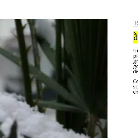
à
Un
pi
gr
go
di
Ce
so
c