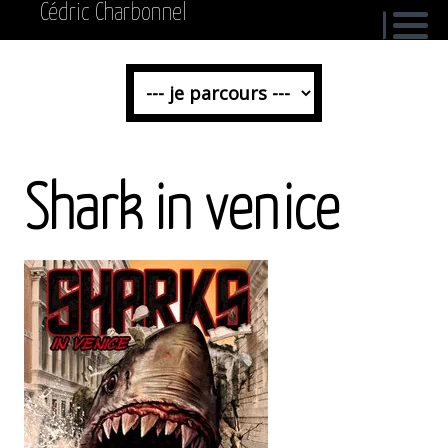
Cédric Charbonnel
Shark in venice