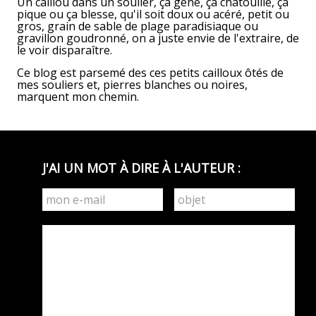
Un caillou dans un soulier, ça gène, ça chatouille, ça
pique ou ça blesse, qu'il soit doux ou acéré, petit ou
gros, grain de sable de plage paradisiaque ou
gravillon goudronné, on a juste envie de l'extraire, de
le voir disparaître.
Ce blog est parsemé des ces petits cailloux ôtés de
mes souliers et, pierres blanches ou noires,
marquent mon chemin.
J'AI UN MOT À DIRE À L'AUTEUR :