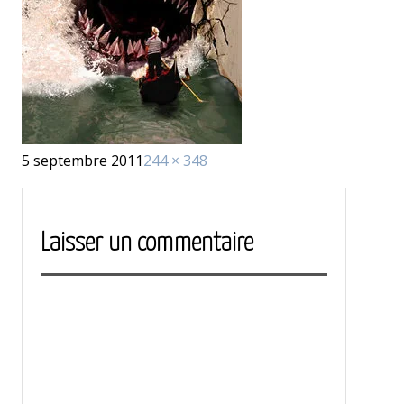
Publié
Taille
5 septembre 2011
244 × 348
le
réelle
Laisser un commentaire