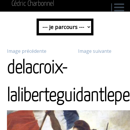
Cédric Charbonnel
Image précédente
Image suivante
delacroix-
laliberteguidantlep