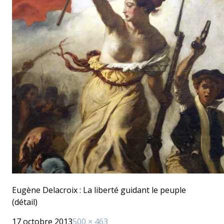
Eugène Delacroix : La liberté guidant le peuple
(détail)
Publié
Taille
17 octobre 2013
500 × 463