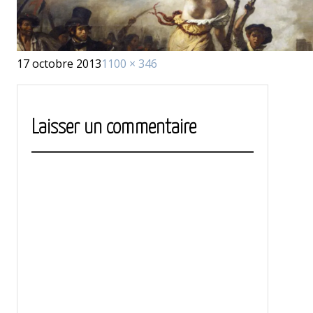
Publié
Taille
17 octobre 2013
1100 × 346
le
réelle
Laisser un commentaire