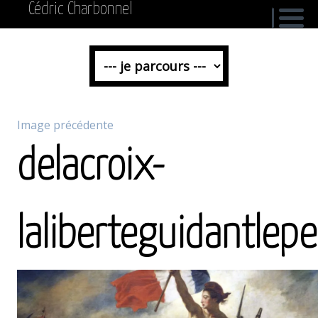
Cédric Charbonnel
Image précédente
delacroix-
laliberteguidantlep