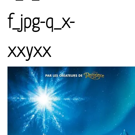
f_jpg-q_x-
xxyxx