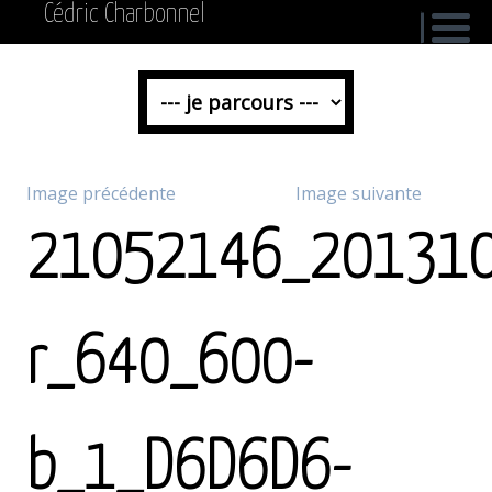
Cédric Charbonnel
Image précédente
Image suivante
21052146_201310
r_640_600-
b_1_D6D6D6-