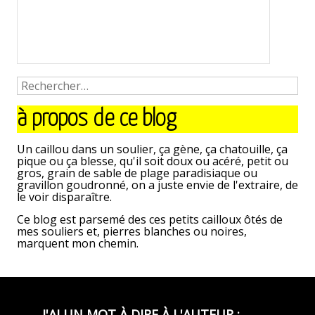
à propos de ce blog
Un caillou dans un soulier, ça gène, ça chatouille, ça
pique ou ça blesse, qu'il soit doux ou acéré, petit ou
gros, grain de sable de plage paradisiaque ou
gravillon goudronné, on a juste envie de l'extraire, de
le voir disparaître.
Ce blog est parsemé des ces petits cailloux ôtés de
mes souliers et, pierres blanches ou noires,
marquent mon chemin.
J'AI UN MOT À DIRE À L'AUTEUR :