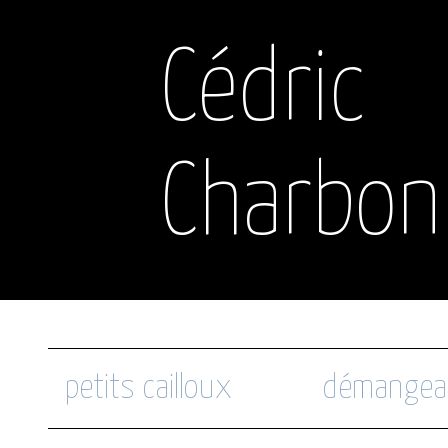
Cédric
Charbon
petits cailloux
démangea