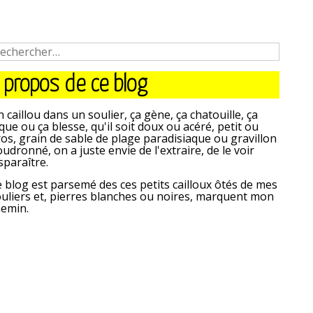
 propos de ce blog
 caillou dans un soulier, ça gène, ça chatouille, ça
que ou ça blesse, qu'il soit doux ou acéré, petit ou
os, grain de sable de plage paradisiaque ou gravillon
udronné, on a juste envie de l'extraire, de le voir
sparaître.
 blog est parsemé des ces petits cailloux ôtés de mes
uliers et, pierres blanches ou noires, marquent mon
hemin.