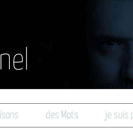
nel
isons
des Mots
je suis