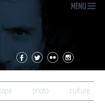
 papa
photo
culture