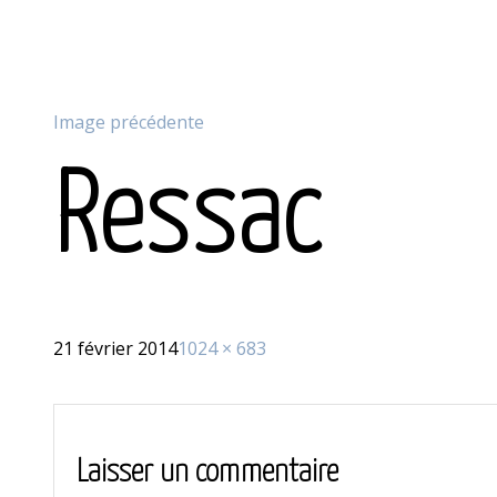
Image précédente
Ressac
Publié
Taille
21 février 2014
1024 × 683
le
réelle
Laisser un commentaire