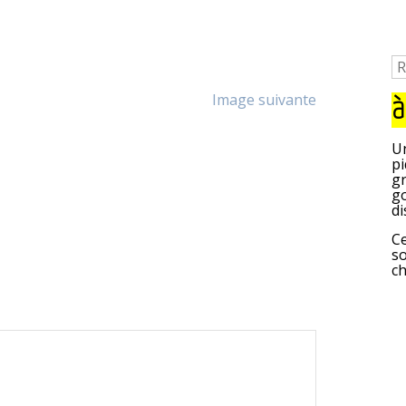
Image suivante
à
Un
pi
gr
go
di
Ce
so
c