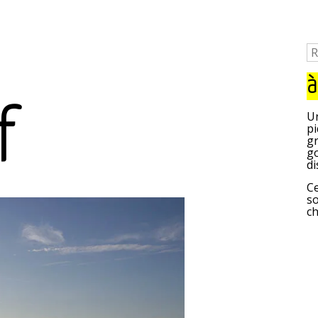
à
f
Un
pi
gr
go
di
Ce
so
c