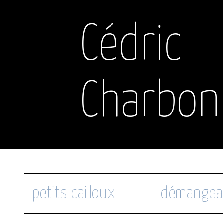
Cédric
Charbon
petits cailloux
démangea