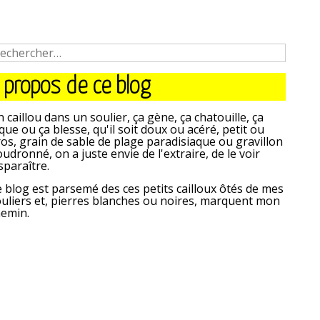
 propos de ce blog
 caillou dans un soulier, ça gène, ça chatouille, ça
que ou ça blesse, qu'il soit doux ou acéré, petit ou
os, grain de sable de plage paradisiaque ou gravillon
udronné, on a juste envie de l'extraire, de le voir
sparaître.
 blog est parsemé des ces petits cailloux ôtés de mes
uliers et, pierres blanches ou noires, marquent mon
hemin.