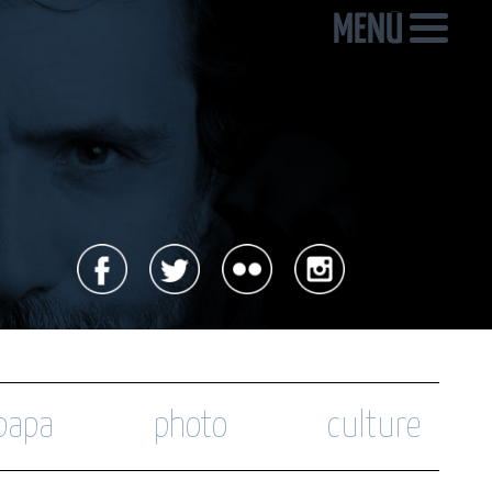
 papa
photo
culture