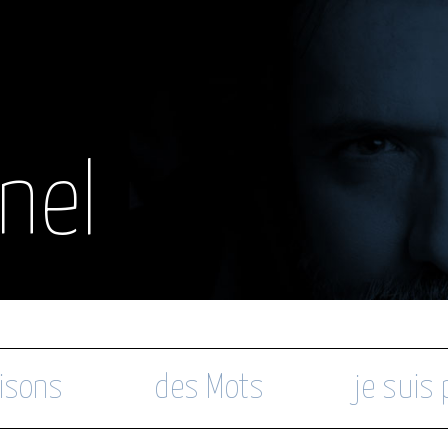
nel
isons
des Mots
je suis