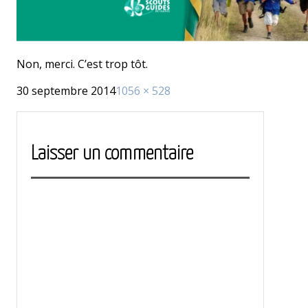
Non, merci. C’est trop tôt.
Publié
Taille
30 septembre 2014
1056 × 528
le
réelle
Laisser un commentaire