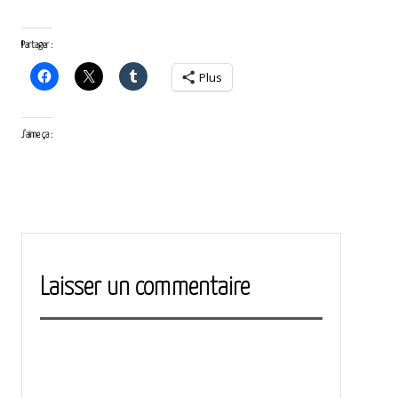
Partager :
Plus
J’aime ça :
<
article
article
suivant
précédent
>
Laisser un commentaire