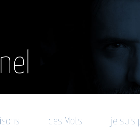
nel
isons
des Mots
je suis