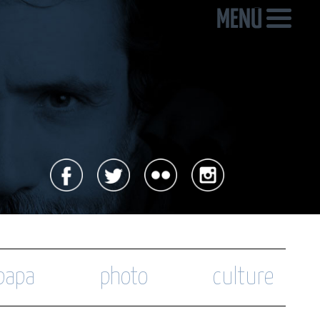
 papa
photo
culture