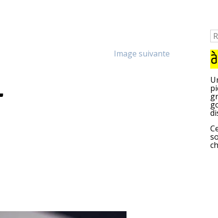
Image suivante
à
-
Un
pi
gr
go
di
Ce
so
c