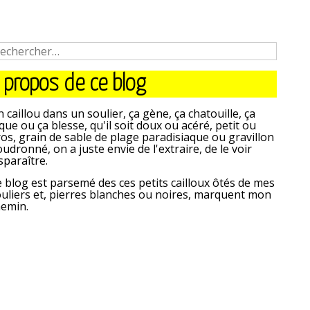
 propos de ce blog
 caillou dans un soulier, ça gène, ça chatouille, ça
que ou ça blesse, qu'il soit doux ou acéré, petit ou
os, grain de sable de plage paradisiaque ou gravillon
udronné, on a juste envie de l'extraire, de le voir
sparaître.
 blog est parsemé des ces petits cailloux ôtés de mes
uliers et, pierres blanches ou noires, marquent mon
hemin.