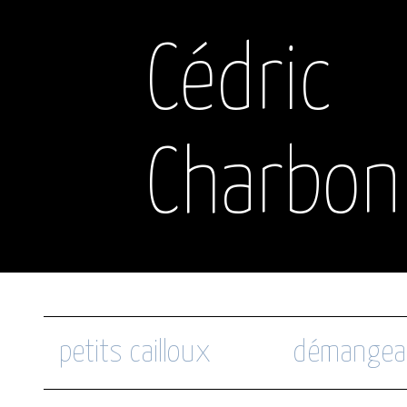
Cédric
Charbon
petits cailloux
démangea