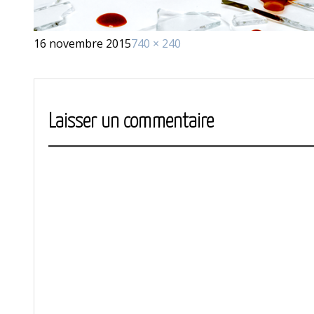
Publié
Taille
16 novembre 2015
740 × 240
le
réelle
Laisser un commentaire