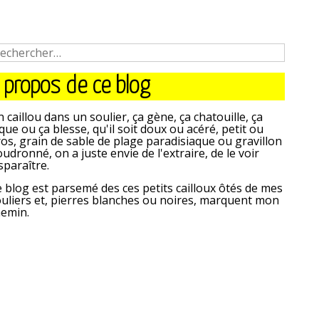
 propos de ce blog
 caillou dans un soulier, ça gène, ça chatouille, ça
que ou ça blesse, qu'il soit doux ou acéré, petit ou
os, grain de sable de plage paradisiaque ou gravillon
udronné, on a juste envie de l'extraire, de le voir
sparaître.
 blog est parsemé des ces petits cailloux ôtés de mes
uliers et, pierres blanches ou noires, marquent mon
hemin.