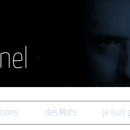
nel
isons
des Mots
je suis