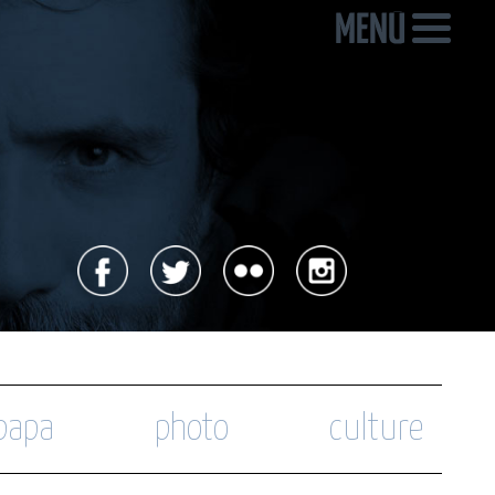
 papa
photo
culture