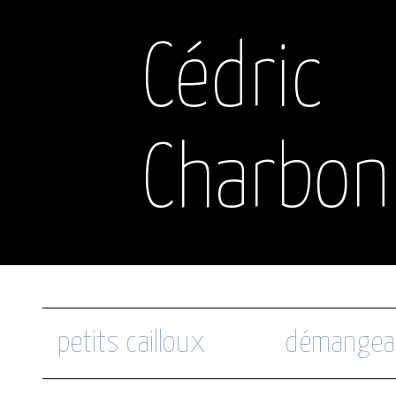
Cédric
Charbon
petits cailloux
démangea