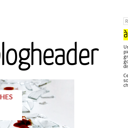
à
blogheader
Un
pi
gr
go
di
Ce
so
c