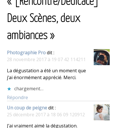
« [Rencontre/Dédicace]
Deux Scènes, deux
ambiances »
Photographie Pro
dit :
28 novembre 2017 à 19 07 42 114211
La dégustation a été un moment que
j’ai énormément apprécié. Merci.
chargement…
Répondre
Un coup de peigne
dit :
25 décembre 2017 à 18 06 09 120912
J’ai vraiment aimé la dégustation.