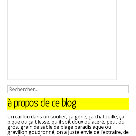
<
article
article
suivant
à propos de ce blog
précédent
>
Un caillou dans un soulier, ça gène, ça chatouille, ça
pique ou ça blesse, qu'il soit doux ou acéré, petit ou
gros, grain de sable de plage paradisiaque ou
gravillon goudronné, on a juste envie de l'extraire, de