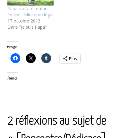
Papa motard, enfant
équipé : Minimum légal
17 octobre 2013
Dans "Je suis Papa"
Partager :
Plus
J’aime ça :
<
article
article
suivant
2 réflexions au sujet de
précédent
>