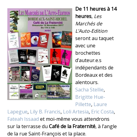
De 11 heures à 14
heures
,
Les
Marchés de
L’Auto-Edition
seront au taquet
avec une
brochettes
d’auteur.e.s
indépendants de
Bordeaux et des
alentours.
Sacha Stellie
,
Brigitte Hue-
Pillette
,
Laure
Lapegue
,
Lily B. Francis
,
Loli Artesia
,
Eric Costa
,
Fateah Issaad
et moi-même vous attendrons
sur la terrasse du
Café de la Fraternité
, à l’angle
de la rue Saint-François et la place.