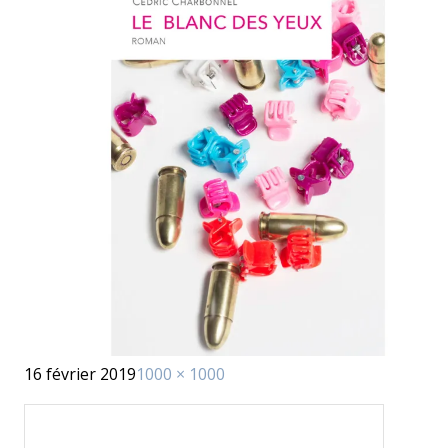
Publié
Taille
16 février 2019
1000 × 1000
le
réelle