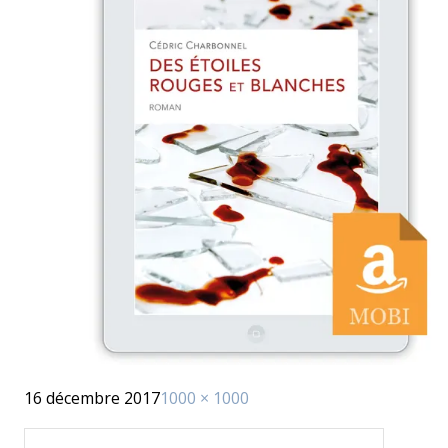
Publié
Taille
16 décembre 2017
1000 × 1000
le
réelle