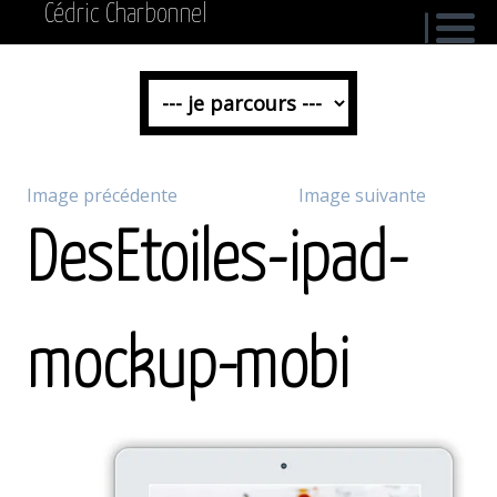
Cédric Charbonnel
Image précédente
Image suivante
DesEtoiles-ipad-
mockup-mobi