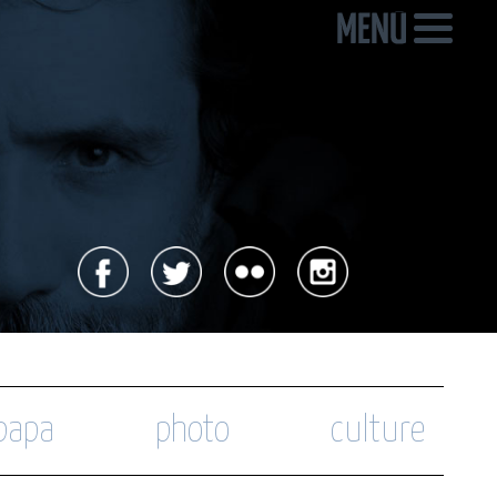
 papa
photo
culture