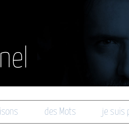
nel
isons
des Mots
je suis