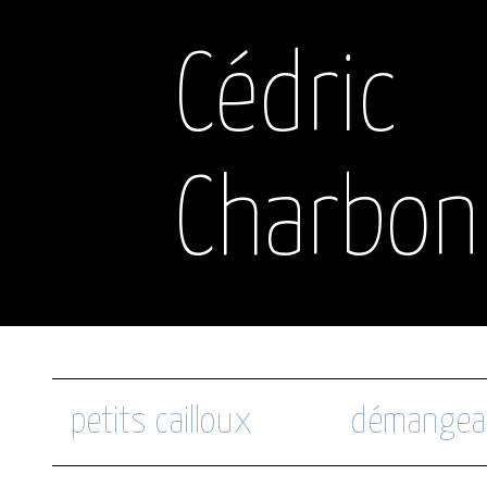
Cédric
Charbon
petits cailloux
démangea