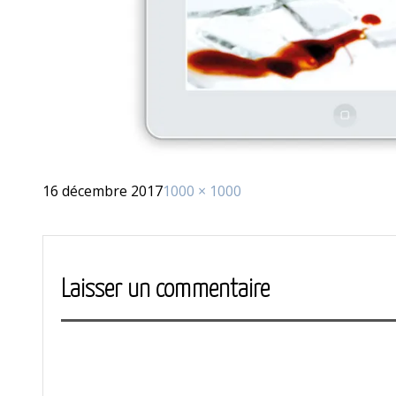
Publié
Taille
16 décembre 2017
1000 × 1000
le
réelle
Laisser un commentaire