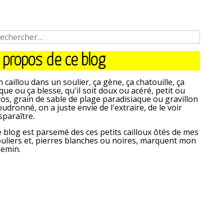
 propos de ce blog
 caillou dans un soulier, ça gène, ça chatouille, ça
que ou ça blesse, qu'il soit doux ou acéré, petit ou
os, grain de sable de plage paradisiaque ou gravillon
udronné, on a juste envie de l'extraire, de le voir
sparaître.
 blog est parsemé des ces petits cailloux ôtés de mes
uliers et, pierres blanches ou noires, marquent mon
hemin.