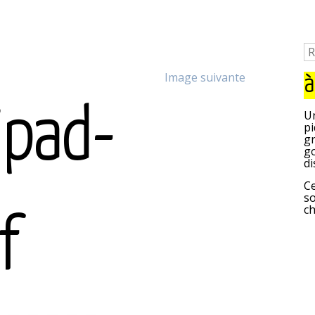
Image suivante
à
ipad-
Un
pi
gr
go
di
Ce
so
c
f