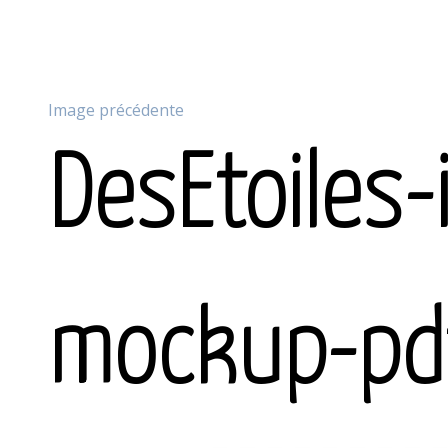
Image précédente
DesEtoiles-
mockup-pd