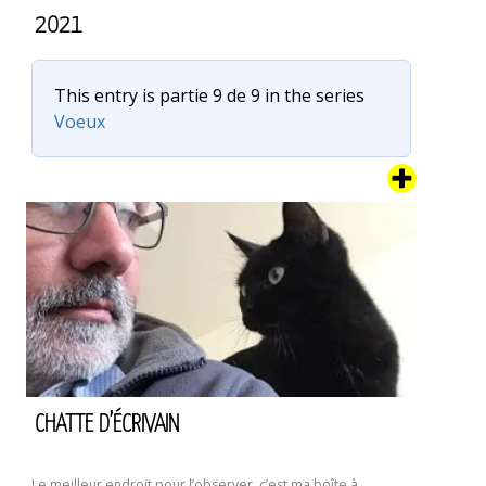
2021
This entry is partie 9 de 9 in the series
Voeux
C’est l’heure de la carte de voeux 2021. Je crois que l’année
dernière, les voeux ont foiré quelque part. De peur de vous
porter la poisse, je vous propose de faire vos propres
voeux pour 2021. Je fais pareil. Du coup, merci pour mes
voeux. Et bien sûr, si ce n’est pas déjà fait, allez …
Continuer
2021
la lecture de
CHATTE D’ÉCRIVAIN
Le meilleur endroit pour l’observer, c’est ma boîte à