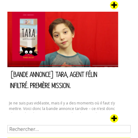
et maudissait le tireur de sonnette matinal qui l’avait
réveillée. Grognant à demi-mots entrecoupés
de bâillements, elle ouvrit le cache du judas en s’attendant
à ne voir personne. Ce genre de blagues étaient assez …
Le
Continuer la lecture de
Blanc
des
Yeux
–
Premier
extrait
[BANDE ANNONCE] TARA, AGENT FÉLIN
INFILTRÉ. PREMIÈRE MISSION.
Je ne suis pas vidéaste, mais il y a des moments où il faut s’y
mettre. Voici donc la bande annonce tardive – ce n’est donc
plus une bande annonce, mais une bande-rappel,
finalement – de la première mission de Tara, notre Agent
Félin Infiltré préféré. Il était temps ; le tome 2 vient d’être …
[Bande
Continuer la lecture de
Annonce]