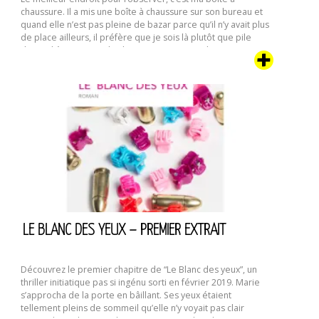
chaussure. Il a mis une boîte à chaussure sur son bureau et
quand elle n’est pas pleine de bazar parce qu’il n’y avait plus
de place ailleurs, il préfère que je sois là plutôt que pile
devant l’écran ou sur le clavier. C’est aussi un bon …
Chatte
Continuer la lecture de
d’écrivain
LE BLANC DES YEUX – PREMIER EXTRAIT
Découvrez le premier chapitre de “Le Blanc des yeux”, un
thriller initiatique pas si ingénu sorti en février 2019. Marie
s’approcha de la porte en bâillant. Ses yeux étaient
tellement pleins de sommeil qu’elle n’y voyait pas clair