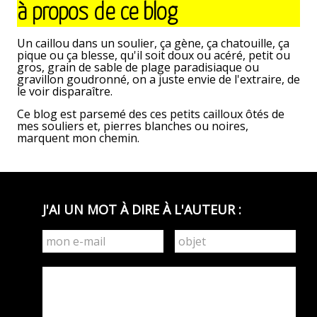
à propos de ce blog
Tara,
agent
félin
Un caillou dans un soulier, ça gène, ça chatouille, ça
infiltré.
pique ou ça blesse, qu'il soit doux ou acéré, petit ou
Première
gros, grain de sable de plage paradisiaque ou
mission.
gravillon goudronné, on a juste envie de l'extraire, de
le voir disparaître.
Ce blog est parsemé des ces petits cailloux ôtés de
mes souliers et, pierres blanches ou noires,
marquent mon chemin.
J'AI UN MOT À DIRE À L'AUTEUR :