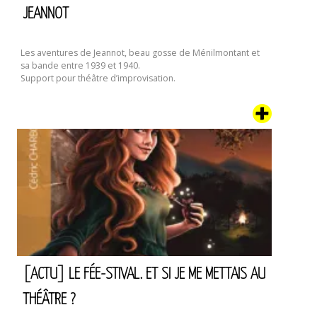
JEANNOT
Les aventures de Jeannot, beau gosse de Ménilmontant et
sa bande entre 1939 et 1940.
Support pour théâtre d’improvisation.
[ACTU] LE FÉE-STIVAL. ET SI JE ME METTAIS AU
THÉÂTRE ?