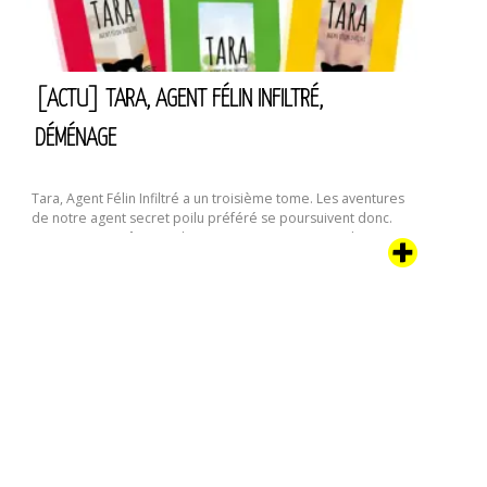
:
“La
Crevette”
[ACTU] TARA, AGENT FÉLIN INFILTRÉ,
DÉMÉNAGE
Tara, Agent Félin Infiltré a un troisième tome. Les aventures
de notre agent secret poilu préféré se poursuivent donc.
On murmure même qu’il y aurait encore au moins deux
tomes en préparation. Dans cette aventure, notre chipie va
être confronté à une curieuse coutume humaine : le
déménagement. Que voilà une étrange activité qui
[Actu]
commence …
Continuer la lecture de
Tara,
agent
félin
infiltré,
déménage