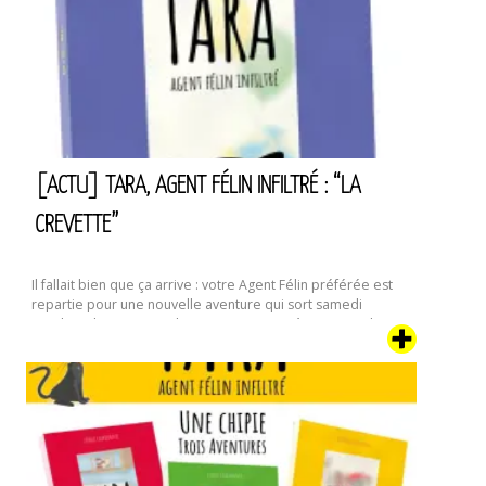
roman
:
L’Automne
III.
Allegro
[ACTU] TARA, AGENT FÉLIN INFILTRÉ : “LA
CREVETTE”
Il fallait bien que ça arrive : votre Agent Félin préférée est
repartie pour une nouvelle aventure qui sort samedi
prochain, le 17 septembre. Dans ce quatrième tome de ses
aventures, la famille dont Tara a pris le contrôle et qui
semblait s’être un peu calmée depuis “Le Déménagement”
va connaître un évènement encore plus traumatisant : …
[Actu]
Continuer la lecture de
Tara,
Agent
Félin
Infiltré