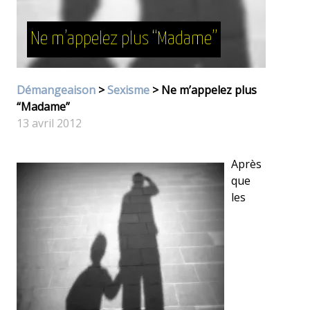
Ne m’appelez plus “Madame”
Démangeaison
>
Sexisme
> Ne m’appelez plus
“Madame”
13 avril 2012
Après
que
les