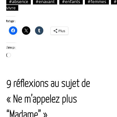
#absence
#enavant
#enfants
#femmes
#
vivre
Partager :
Plus
J’aime ça :
Chargement…
<
article
article
suivant
9 réflexions au sujet de
précédent
>
« Ne m’appelez plus
“Madame” »